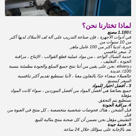
لماذا تختارنا نحن؟
1.100٪ مصنع
في أدوات الأجهزة ، فإن صناعة التدريب على آلة لف الأسلاك لديها أكثر
من 10 سنوات من
خبرة،
لدينا أكثر من 100 عامل ماهر.
2. سعر تنافسي
خدمة الشباك الواحد ، من مواد عملية قطع القوالب ، الإنتاج ، مراقبة
الجودة ، التغليف ،
د
elivery.
نحن على يقين من أننا ننتج جميع السلع.والجودة مطمئنة بنسبة
100٪.عديدة
ج
العملاء
سعداء جدًا بالتعاون معنا ، لأننا نستطيع تقديم أكثر تنافسية
السعر كمصنع.
3 ، أفضل اختيار للمواد
جميع بضائعنا هي أفضل المواد من أفضل الموردين ، سواء كانت المواد
مؤهلة
تستطيع
يتم التحقق.
4. مراقبة الجودة
قبل الشحن ، هناك فحوصات شخصية متخصصة ، كل منتج في العبوة من
قبل
التفتيش مؤهل.نحن نضمن أن كل شحنة منتج مثالية للبيع.
5. خدمة جيدة
نعد بالإجابة على سؤالك خلال 24 ساعة.