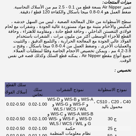
ميزات المنتجات:
تتميز Air Nipper بسعة قطع من 0.1 - 2.5 مم من الأسلاك النحاسية.
ضغط العمل هو 0.4-0.8 ميجا باسكال والكفاءة 120 قطع / دقيقة.
سطح الأسطوانة من خلال المعالجة الصعبة ، ليس من السهل خدشه ،
المكبس والأختام متينة مع مواد مستوردة عالية الجودة ، وشفرات مع لحام
فولاذي التنغستن الداخلي ، وحافة قطع حادة ، ومقاومة للاهتراء ، وحافة
القطع للأجزاء الوسطى أكثر من مليون مرات ، الشفرات باستخدام
الفولاذ عالي الجودة مع المعالجة الحرارية ، والتلميع الدقيق ، والتثبيت
والعمليات الأخرى ، وضغط العمل من 0.4-0.8 ميجا باسكال ، وفتح بـ
3.8-4.2 مم ، ويمكن تخصيص الأحجام الخاصة وفقًا لمتطلبات العملاء.
جميع أنواع مقطع Air Nipper ، يمكنه قطع السلك وكذلك قصه في نفس
الوقت.
تخصيص :
سلك القطع التطبي
نموذج الاسطوانة
نموذج الشفرات
سلك
أسلاك الفولاذ
نحاس
WIS-A و WIS-B و WIS-D
CS10 ، C20 ، C40 ،
و WIS-F و WIS-G و
0.02-1.00
0.02-0.50
محمول باليد
WLS / WCS / WIL
WIS-A.WIS-B و WIS-C و
ج 30
WIS-D و WIS-F و WIS-
0.02-1.00
0.02-0.50
G و WLS / WCS / WIL
ج 25
حكمة
0.02-1.00
0.02-0.50
نظام معلومات المنظمة
ق 50
0.02-1.00
0.02-0.50