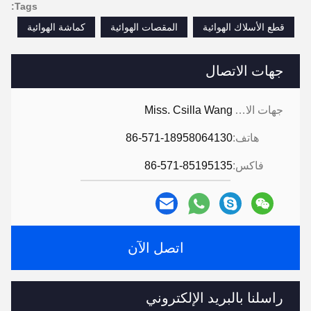
Tags:
قطع الأسلاك الهوائية
المقصات الهوائية
كماشة الهوائية
جهات الاتصال
جهات الاتصال:
Miss. Csilla Wang
هاتف:
86-571-18958064130
فاكس:
86-571-85195135
اتصل الآن
راسلنا بالبريد الإلكتروني