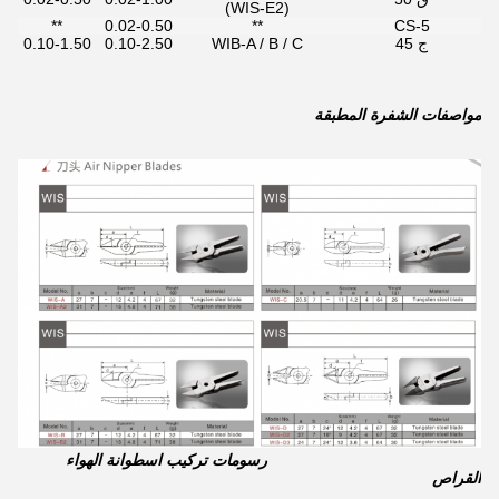
(WIS-E2)
**
0.02-0.50
**
CS-5
ج 45
WIB-A / B / C
0.10-2.50
0.10-1.50
مواصفات الشفرة المطبقة
رسومات تركيب اسطوانة الهواء
القراص