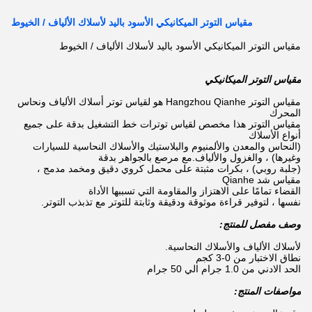
مقياس التوتر الميكانيكي الأسود باليد لأسلاك الألياف / الخيوط
مقياس التوتر الميكانيكي الأسود باليد لأسلاك الألياف / الخيوط
مقياس التوتر الميكانيكي
مقياس التوتر Hangzhou Qianhe هو لقياس توتر أسلاك الألياف ونحاس
المحرك
مقياس التوتر هذا مخصص لقياس توترات خط التشغيل بدقة على جميع
أنواع الأسلاك
(النحاس والمعدن والألمنيوم والبلاستيك والأسلاك النحاسية للسيارات
وغيرها) ، والغزول والألياف.مع مرصع بالجواهر بدقة
(جلبة روبي) ، بكرات مثبتة على محمل كروي دقيق ومخمد مدمج ،
مقياس شد Qianhe
القضاء تمامًا على الاهتزاز والمقاومة التي تسببها الأداة
نفسها ، لتوفير قراءة موثوقة ودقيقة وثابتة للتوتر مع تذبذب التوتر.
وصف مفصل للمنتج:
لأسلاك الألياف والأسلاك النحاسية.
نطاق الاختبار من 0-3 كجم
الحد الادني من 1.0 جرام الي 50 جرام
مواصفات المنتج: