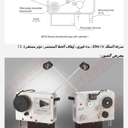
± 1٪
سرعة السلك 10m / s ، بدء فوري ، إيقاف الخط المستمر ، توتر مستقر
معرض الصور: