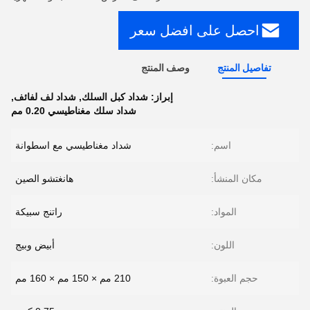
احصل على افضل سعر
تفاصيل المنتج
وصف المنتج
إبراز:
شداد كبل السلك
,
شداد لف لفائف
,
شداد سلك مغناطيسي 0.20 مم
اسم:
شداد مغناطيسي مع اسطوانة
مكان المنشأ:
هانغتشو الصين
المواد:
راتنج سبيكة
اللون:
أبيض وبيج
حجم العبوة:
210 مم × 150 مم × 160 مم