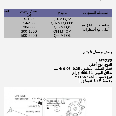
نطاق التوتر
قطر ا
سلسلة المنتجات
نموذج
(ز)
12
5-130
QH-MTQSS
25
14-400
QH-MTQ300S
سلسلة MTQ (نوع
40
30-800
QH-MTQS
أفقي مع أسطوانة)
80
300-1500
QH-MTQM
00
500-2500
QH-MTQL
وصف مفصل للمنتج:
MTQSS
النوع: نوع أفقي
قطر السلك المطبق: Ф 0.06- 0.25 مم
نطاق التوتر: 14-400 جرام
نوع قضيب الشد: TR-5 #
مخطط الخط المعلق: