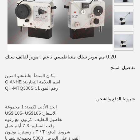
0.20 مم موتر سلك مغناطيسي ناعم ، موتر لفائف سلك
تفاصيل المنتج
مكان المنشأ: هانغتشو الصين
اسم العلامة التجارية: QIANHE
رقم الموديل: QH-MTQ300S
شروط الدفع والشحن
الحد الأدنى لكمية: 1 مجموعة
الأسعار: US$ 105- US$165
تفاصيل التغليف: كرتون مع رغوة
وقت التسليم: 3-7 أيام عمل
شروط الدفع: T / T ، ويسترن يونيون
القدرة على العرض: 5000 مجموعة شهريا