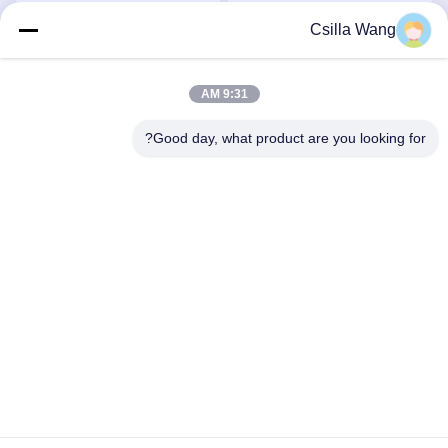
Csilla Wang
احصل على افضل سعر
احصل على افضل سعر
9:31 AM
Good day, what product are you looking for?
HANGZHOU QIANHE PRECISION
MACHINERY CO.,LTD
Csillawang@china-nhe.com
86-571-18958064130
No 16th Kangzhong Road، Kangqiao Industry Park،
Gongshu District، Hangzhou China