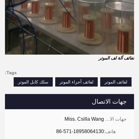
لفائف آلة لف الموتر
Tags:
لفائف الموتر
لفائف أجزاء الموتر
سلك كابل الموتر
جهات الاتصال
جهات الاتصال:
Miss. Csilla Wang
هاتف:
86-571-18958064130