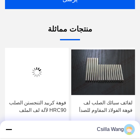
منتجات مماثلة
لفائف سبائك الصلب لف
فوهة كربيد التنجستن الصلب
فوهة الفولاذ المقاوم للصدأ
HRC90 لآلة لف الملف
فوهة مقاومة التآكل العالية
الأوتوماتيكية CNC
Csilla Wang
احصل على افضل سعر
احصل على افضل سعر