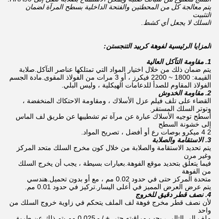
يتم معالجة كل من المحطتين والفتحة الداخلية بسطح المرآة لضمان
التثبيت
السلك لا يجعل أي كشط.
المزايا الرئيسية لفوهة كربيد التنجستن:
1. مقاومة التآكل العالية
يتم ضمان ذلك من خلال اختيار المواد التي تمتلكها عناصر التآكل.صلابة
القيمة: 1800 ~ 2200 فيكرز ، أو 3 مرات من الفولاذ المقوى.مادة الجسم
الفولاذ المقاوم للصدأ للدعامات الهيكلية ، وليس البلي.
2. مقاومة الخدوش
القضاء على تلف فيلم عزل الأسلاك ، ومقاومة الاحتكاك المنخفضة ،
وتوتر السلك المستقر.
أسطح توجيه الأسلاك عبارة عن مرآة تم تشطيبها عن طريق لف الماس
إلى خشونة السطح
2 4 ميكرو بوصات رع أو أفضل ، تصريح المواد.
3. الاستقامة والصلابة
يتم تحديد الاستقامة والصلابة من خلال كون مخرج السلك متحد المركز
وغير مرن
فيما يتعلق بتحديد موقع الفوهة.بعبارات بسيطة ، يجب أن يخرج السلك
من الفوهة
متحدة المركز حتى في حدود 0.02 مم ، مع أو بدون تحميل.هندسي
يتم عرض العرض المميز في أعلى اليسار.تركيز في حدود 0.01 مم.
4. نصف قطر دقيق للخروج
لأن نصف قطر مخرج فوهة لف الملف يتحكم في زاوية خروج السلك من
واحد
ملف إلى التالي ، يجب مراقبته حتى + / - 0.025 مم.يتم ذلك عن طريق