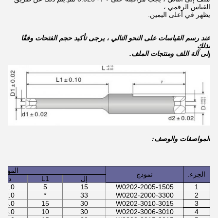
القياس الرقمي ،
يظهر في أعلى اليمين.
عند رسم القياسات على النحو التالي ، يرجى تأكيد حجم الفتحات وفقًا
لذلك
إلى آلة اللف ومنتجات الملف.
المواصفات والوصف:
المواص
الجزء.
نموذج
إل
L1
د
2.0
5
15
W0202-2005-1505
1
2.0
*
33
W0202-2000-3300
2
3.0
15
30
W0202-3010-3015
3
3.0
10
30
W0202-3006-3010
4