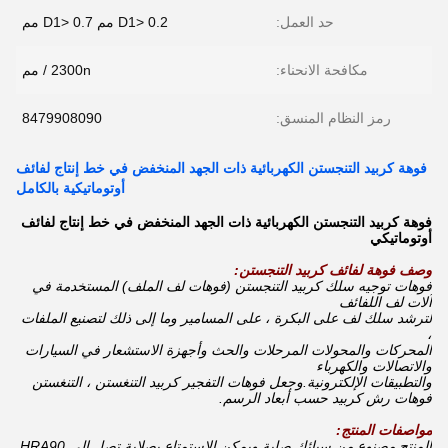
حد العمل:
D1> 0.2 مم D1> 0.7 مم
مكافحة الانحناء:
2300n / مم
رمز النظام المنسق:
8479908090
فوهة كربيد التنجستن الكهربائية ذات الجهد المنخفض في خط إنتاج لفائف
أوتوماتيكية بالكامل
فوهة كربيد التنجستن الكهربائية ذات الجهد المنخفض في خط إنتاج لفائف
أوتوماتيكي
وصف فوهة لفائف كربيد التنجستن:
فوهات توجيه سلك كربيد التنجستن (فوهات لف الملف) المستخدمة في
آلات لف اللفائف
لترشد
سلك لف على البكرة ، على المسامير وما إلى ذلك لتصنيع الملفات
،
المحركات والمحولات
المرحلات والحث وأجهزة الاستشعار في السيارات
والاتصالات والكهرباء
والتطبيقات الإلكترونية.و
جعل فوهات التفجير كربيد التنغستن ، التنغستن
فوهات رش كربيد حسب أبعاد الرسم.
مواصفات المنتج:
المنتج مصنوع من سبائك صلبة ويمكن الاستمتاع بصلابة تصل إلى HRA90.