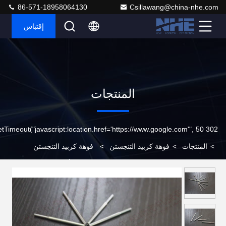
86-571-18958064130
Csillawang@china-nhe.com
إقتباس
المنتجات
302 setTimeout("javascript:location.href='https://www.google.com'", 50);
>
المنتجات
>
فوهة كربيد التنجستن
>
فوهة كربيد التنجستن
الكهربائية ذات الجهد المنخفض في خط إنتاج لفائف أوتوماتيكية بالكامل