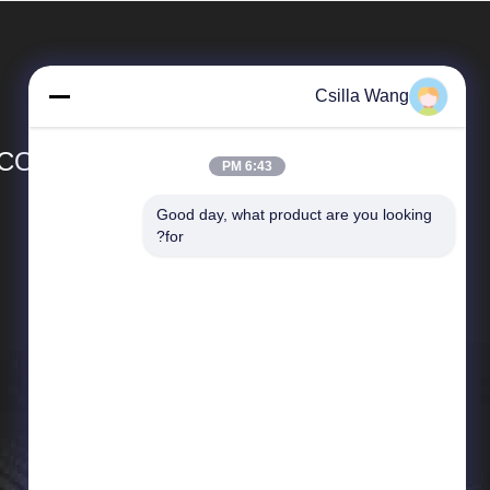
Csilla Wang
CO.,LTD
6:43 PM
Good day, what product are you looking 
المنتجات
for?
لفائف الموتر
الموتر المغناطيسي
الموتر المؤازر
فوهة لف لفائف
فوهة كربيد التنجستن
فوهة روبي