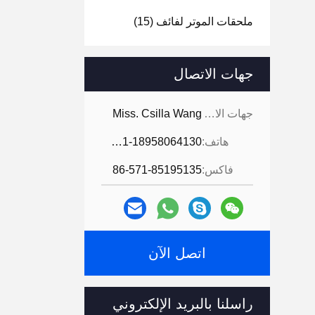
ملحقات الموتر لفائف
(15)
جهات الاتصال
جهات الاتصال:
Miss. Csilla Wang
هاتف:
86-571-18958064130
فاكس:
86-571-85195135
اتصل الآن
راسلنا بالبريد الإلكتروني