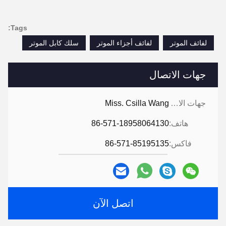
Tags:
لفائف الموتر
لفائف أجزاء الموتر
سلك كابل الموتر
جهات الاتصال
جهات الاتصال:
Miss. Csilla Wang
هاتف:
86-571-18958064130
فاكس:
86-571-85195135
اتصل الآن