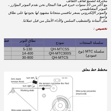
محترفة لتصنيع لفائف اللفائف
مع أكثر من 10 سنوات خبرة في هذا المجال.نحن نقدم الموتر المؤازر ،
الموتر المغناطيسي
والموتر الإلكتروني بسعر تنافسي.منتجاتنا مشهود لها بجودتها على نطاق
واسع
مثل المتانة والتشطيب السلس والأداء الأمثل من قبل عملائنا.
تخصيص :
نطاق التوتر
قطر ا
سلسلة المنتجات
نموذج
(ز)
12
5-130
QH-MTCSS
سلسلة MTC (نوع
25
14-400
QH-MTC300S
عمودي)
40
30-800
QH-MTCS
مخطط خط معلق