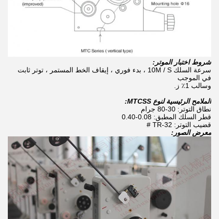
شروط اختبار الموتر:
سرعة السلك 10M / S ، بدء فوري ، إيقاف الخط المستمر ، توتر ثابت
في الموجب
وسالب 1٪ ز.
الملامح الرئيسية لنوع MTCSS:
نطاق التوتر: 30-80 جرام
قطر السلك المطبق: 0.08-0.40
قضيب التوتر: TR-32 #
معرض الصور: