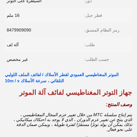
دور:
السيطرة على التوتر
قطر جبل:
16 ملم
رمز النظام المنسق:
8479909090
طلب:
آلة لف
حسب الطلب:
غير مخصص
الموتر المغناطيسي العمودي لقطر الأسلاك / لفائف الملف اللولبي
التلقائي ، سرعة الأسلاك 10m / s
جهاز التوتر المغناطيسي لفائف آلة الموتر
وصف المنتج:
يتم إنتاج سلسلة MTC من خلال تغيير عزم المجال المغناطيسي ،
الذي ينتج عن تغيير عزم الدوران ، الذي لا يوجد به احتكاك ميكانيكي ،
لذلك يمكن أن يولد توترًا مستقرًا لفترة طويلة ، ويمكن ضمان الدقة
على نحو فعال.