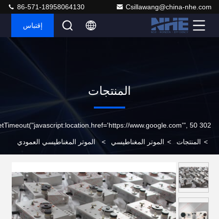
86-571-18958064130
Csillawang@china-nhe.com
إقتباس
المنتجات
302 setTimeout("javascript:location.href='https://www.google.com'", 50);
>
المنتجات
>
الموتر المغناطيسي
>
الموتر المغناطيسي العمودي
لقطر الأسلاك / لفائف الملف اللولبي التلقائي ، سرعة الأسلاك 10m / s