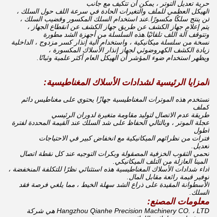
حرية تعديل التوتر ، يمكن أن تتكيف مع جانب
الهيكل العظمي للملف والتغيرات الحادة في سرعة اللف حول السلك ،
لن ينتج سلكًا مكسورًا.عند استخدام السلك المكسور وقضيب السلك ،
يتم إعلام جهاز الكشف عن طريق جهاز الكشف عن انقطاع الجهاز ،
وتتوقف آلة اللف تلقائيًا.هذه السلسلة من أجهزة الشد مطورة
نسخة من سلسلة ميكانيكية ، واستخدام آلية إنذار كسر مزدوج ، الداخلية
زيادة الكشف الكهروضوئي لجهاز إنذار الأسلاك المكسورة ،
ويظهر استخدام ضوء المؤشر أن الهيكل العام أكثر علمية وثباتًا.
المزايا الرئيسية لشدادات الأسلاك المغناطيسية:
تستخدم هذه الموترات المغناطيسية جهازًا يحتوي على مغناطيس دائم
كملف
طريقة عدم الاتصال لتوليد مقاومة متغيرة لدوران الرئيسي
عجلة الموتر ، وبالتالي الحفاظ على شد السلك عند القيمة المحددة لفترة
أطول
فترات من نظرائهم الميكانيكية مع انخفاض كبير في الاحتياجات
تعديل.
تحمي الثقوب الخزفية المصقولة وبكرات التوجيه عند كل نقطة اتصال
المينا العازلة من التلف الميكانيكي.
أداء شدادات الأسلاك المغناطيسية هذه استثنائي نظرًا للتكلفة المنخفضة ،
توفير قيمة رائعة مقابل المال.
الأسطوانة المقيدة على ذراع الشد سهلة الخيط ، مما يلغي فرصة فقد
السلك.
معلومات المصنع:
Hangzhou Qianhe Precision Machinery CO. ، LTD هي شركة